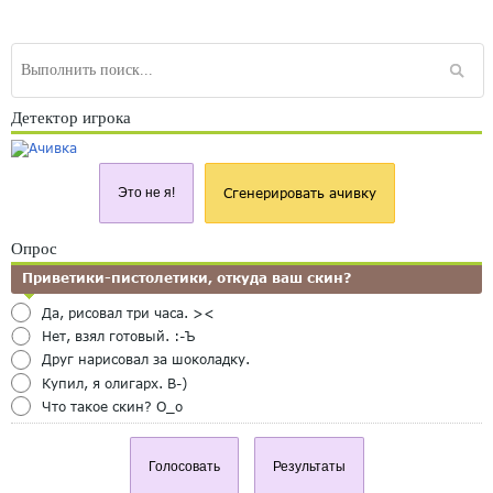
Детектор игрока
Это не я!
Сгенерировать ачивку
Опрос
Приветики-пистолетики, откуда ваш скин?
Да, рисовал три часа. ><
Нет, взял готовый. :-Ъ
Друг нарисовал за шоколадку.
Купил, я олигарх. B-)
Что такое скин? O_o
Голосовать
Результаты