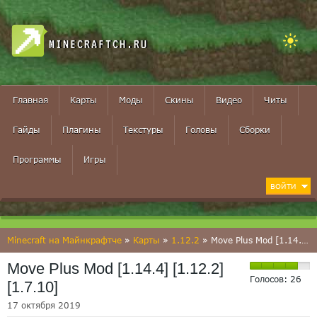
MINECRAFTCH.RU
Главная
Карты
Моды
Скины
Видео
Читы
Гайды
Плагины
Текстуры
Головы
Сборки
Программы
Игры
ВОЙТИ
Minecraft на Майнкрафтче
»
Карты
»
1.12.2
» Move Plus Mod [1.14.4] [1.12.2] [1.7.10]
Move Plus Mod [1.14.4] [1.12.2]
Голосов:
26
[1.7.10]
17 октября 2019