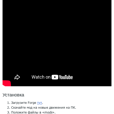
Установка
Загрузите Forge
тут
.
Скачайте мод на новые движения на ПК.
Положите файлы в «
mods
».