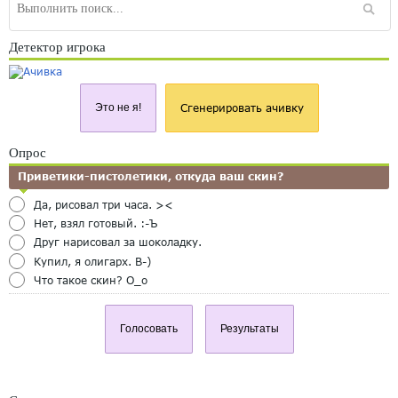
Детектор игрока
Это не я!
Сгенерировать ачивку
Опрос
Приветики-пистолетики, откуда ваш скин?
Да, рисовал три часа. ><
Нет, взял готовый. :-Ъ
Друг нарисовал за шоколадку.
Купил, я олигарх. B-)
Что такое скин? O_o
Голосовать
Результаты