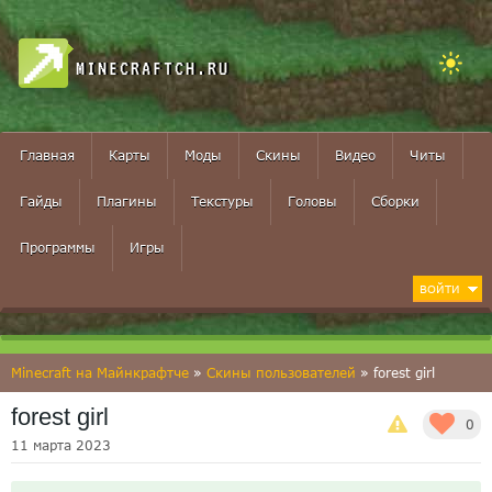
MINECRAFTCH.RU
Главная
Карты
Моды
Скины
Видео
Читы
Гайды
Плагины
Текстуры
Головы
Сборки
Программы
Игры
ВОЙТИ
Minecraft на Майнкрафтче
»
Скины пользователей
» forest girl
forest girl
0
11 марта 2023