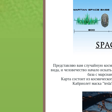
Представляю вам случайную косми
вида, и человечество начало искат
база с марсиан
Карта состоит из космическог
Кабриолет маска "tesla