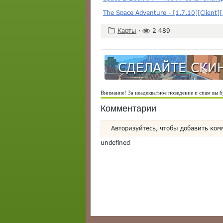
The Space Adventure - [1.7.10][Client]
Карты
·
2 489
СДЕЛАЙТЕ СКИН
Внимание! За неадекватное поведение и спам вы б
Комментарии
Авторизуйтесь, чтобы добавить ком
undefined