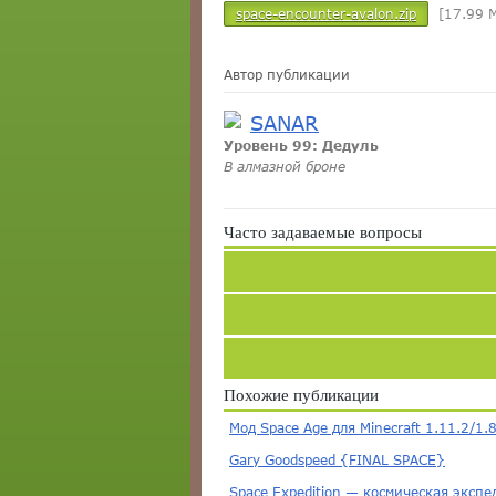
space-encounter-avalon.zip
[17.99 M
Автор публикации
SANAR
Уровень 99: Дедуль
В алмазной броне
Часто задаваемые вопросы
Похожие публикации
Мод Space Age для Minecraft 1.11.2/1.
Gary Goodspeed {FINAL SPACE}
Space Expedition — космическая эксп