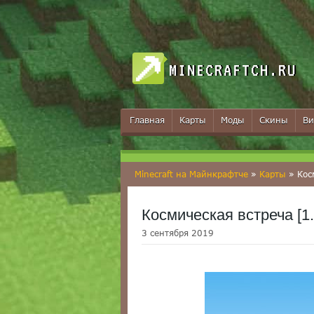
MINECRAFTCH.RU
Главная
Карты
Моды
Скины
Ви
Minecraft на Майнкрафтче
»
Карты
» Косм
Космическая встреча [1.
3 сентября 2019