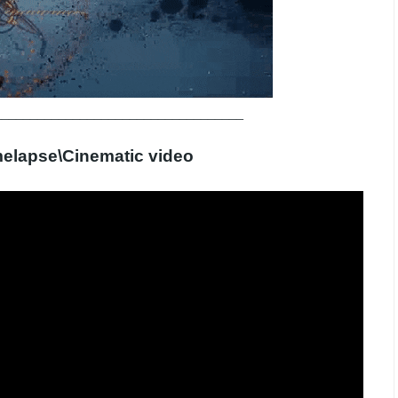
___________________________________
elapse\Сinematic video