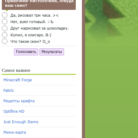
Приветики-пистолетики, откуда
ваш скин?
Да, рисовал три часа. ><
Нет, взял готовый. :-Ъ
Друг нарисовал за шоколадку.
Купил, я олигарх. B-)
Что такое скин? O_o
Голосовать
Результаты
Самое важное
Minecraft Forge
Fabric
Рецепты крафта
Optifine HD
Just Enough Items
Мини-карта