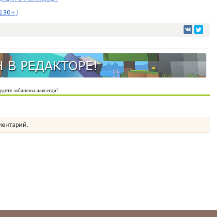
[130+]
 В РЕДАКТОРЕ!
удете забанены навсегда!
ментарий.