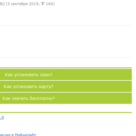
b] (3 сентября 2019, 🏋️ 160)
Как установить скин?
Как установить карту?
Как скачать бесплатно?
8.9
едиция в Майнкрафт