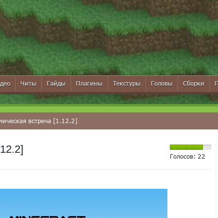
део
Читы
Гайды
Плагины
Текстуры
Головы
Сборки
ическая встреча [1.12.2]
12.2]
Голосов:
22