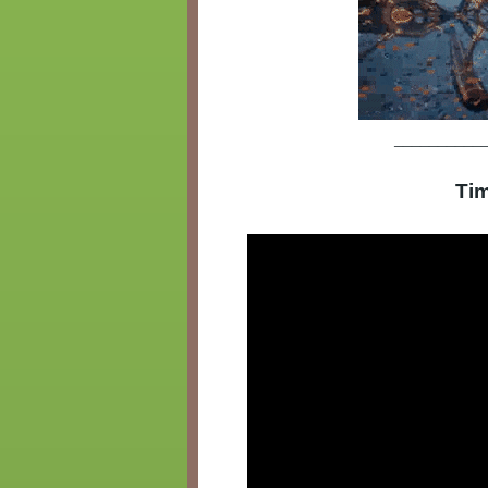
__________
Tim