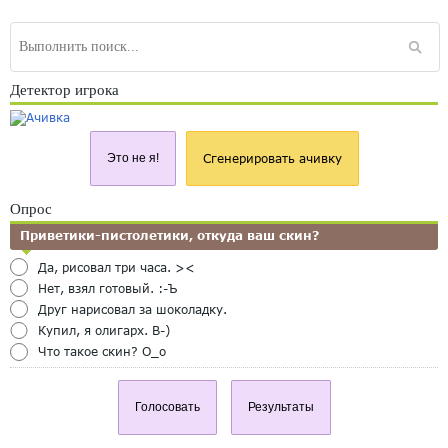
Детектор игрока
Это не я!
Сгенерировать ачивку
Опрос
Приветики-пистолетики, откуда ваш скин?
Да, рисовал три часа. ><
Нет, взял готовый. :-Ъ
Друг нарисовал за шоколадку.
Купил, я олигарх. B-)
Что такое скин? O_o
Голосовать
Результаты