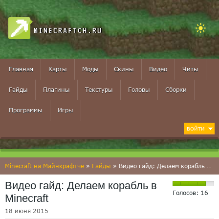
MINECRAFTCH.RU
Главная
Карты
Моды
Скины
Видео
Читы
Гайды
Плагины
Текстуры
Головы
Сборки
Программы
Игры
ВОЙТИ
Minecraft на Майнкрафтче
»
Гайды
» Видео гайд: Делаем корабль в Minecraft
Видео гайд: Делаем корабль в
Голосов:
16
Minecraft
18 июня 2015