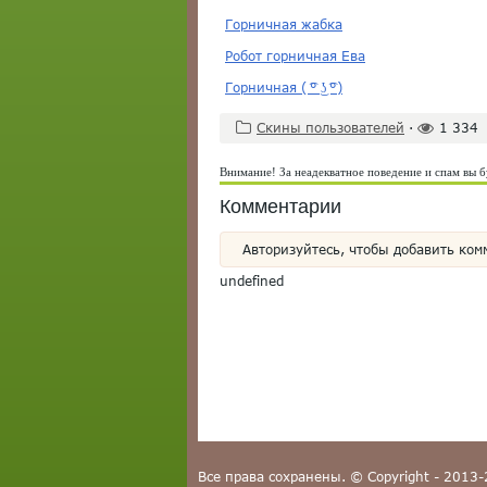
Горничная жабка
Робот горничная Ева
Горничная ( ͡° ͜ʖ ͡°)
Скины пользователей
·
1 334
Внимание! За неадекватное поведение и спам вы б
Комментарии
Авторизуйтесь, чтобы добавить ком
undefined
Все права сохранены. © Copyright - 2013