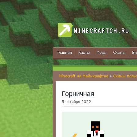
MINECRAFTCH.RU
Главная
Карты
Моды
Скины
Ви
Minecraft на Майнкрафтче
»
Скины поль
Горничная
5 октября 2022