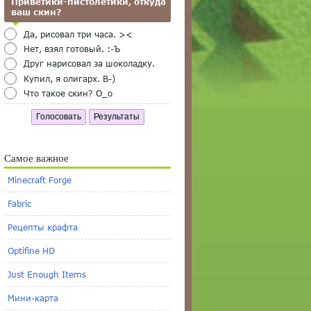
Приветики-пистолетики, откуда
ваш скин?
Да, рисовал три часа. ><
Нет, взял готовый. :-Ъ
Друг нарисовал за шоколадку.
Купил, я олигарх. B-)
Что такое скин? O_o
Голосовать
Результаты
Самое важное
Minecraft Forge
Fabric
Рецепты крафта
Optifine HD
Just Enough Items
Мини-карта