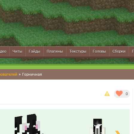
део
Читы
Гайды
Плагины
Текстуры
Головы
Сборки
зователей
» Горничная
0