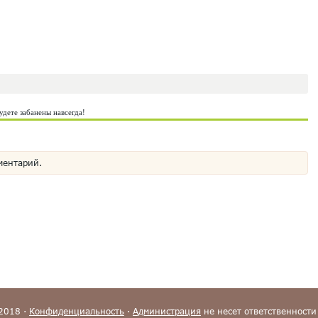
удете забанены навсегда!
ментарий.
-2018 ·
Конфиденциальность
·
Администрация
не несет ответственности