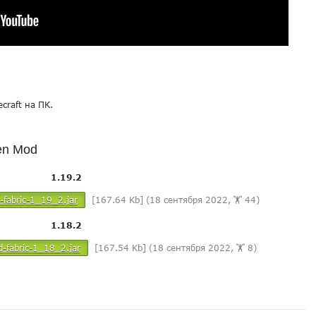
craft на ПК.
een Mod
1.19.2
d-fabric-1_19_2.jar
[167.64 Kb] (18 сентября 2022, 🏋️ 44)
1.18.2
d-fabric-1_18_2.jar
[167.54 Kb] (18 сентября 2022, 🏋️ 8)