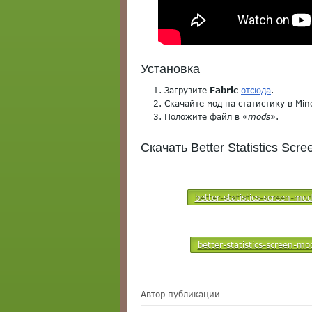
Установка
Загрузите
Fabric
отсюда
.
Скачайте мод на статистику в Mine
Положите файл в «
mods
».
Скачать Better Statistics Scr
better-statistics-screen-mo
better-statistics-screen-mo
Автор публикации