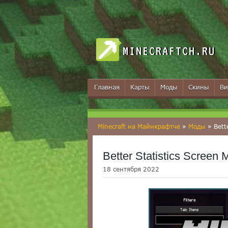
MINECRAFTCH.RU
Главная
Карты
Моды
Скины
Ви
Minecraft на Майнкрафтче
»
Моды
» Bette
Better Statistics Screen M
18 сентября 2022