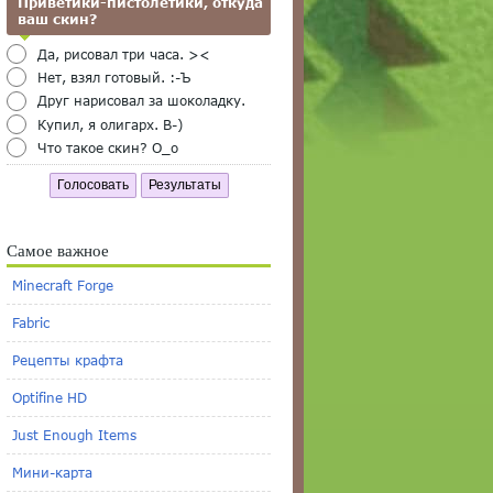
Приветики-пистолетики, откуда
ваш скин?
Да, рисовал три часа. ><
Нет, взял готовый. :-Ъ
Друг нарисовал за шоколадку.
Купил, я олигарх. B-)
Что такое скин? O_o
Голосовать
Результаты
Самое важное
Minecraft Forge
Fabric
Рецепты крафта
Optifine HD
Just Enough Items
Мини-карта