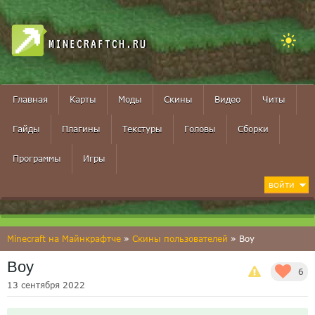
MINECRAFTCH.RU
Главная
Карты
Моды
Скины
Видео
Читы
Гайды
Плагины
Текстуры
Головы
Сборки
Программы
Игры
ВОЙТИ
Minecraft на Майнкрафтче
»
Скины пользователей
» Boy
Boy
6
13 сентября 2022