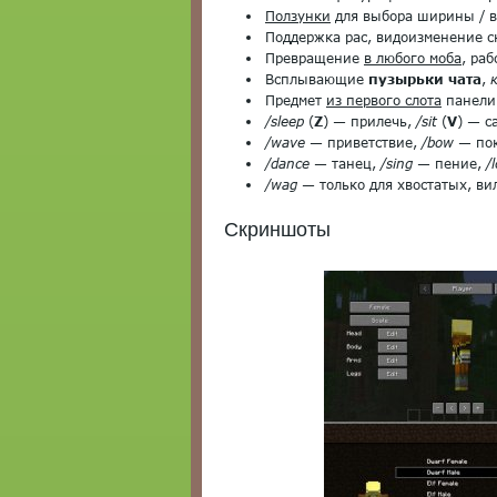
Ползунки
для выбора ширины / в
Поддержка рас, видоизменение с
Превращение
в любого моба
, ра
Всплывающие
пузырьки чата
,
Предмет
из первого слота
панели 
/sleep
(
Z
) — прилечь,
/sit
(
V
) — с
/wave
— приветствие,
/bow
— по
/dance
— танец,
/sing
— пение,
/
/wag
— только для хвостатых, ви
Скриншоты