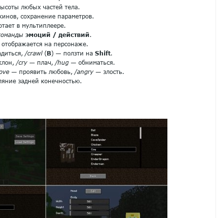
ысоты любых частей тела.
кинов, сохранение параметров.
ботает в мультиплеере.
команды
эмоций / действий
.
отображается на персонаже.
адиться,
/crawl
(
B
) — ползти на
Shift
.
клон,
/cry
— плач,
/hug
— обниматься.
love
— проявить любовь,
/angry
— злость.
ляние задней конечностью.