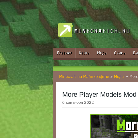
MINECRAFTCH.RU
Главная
Карты
Моды
Скины
Ви
Minecraft на Майнкрафтче
»
Моды
» More 
More Player Models Mod [1
6 сентября 2022