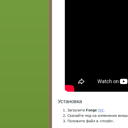
Установка
Загрузите
Forge
тут
.
Скачайте мод на изменение внешно
Положите файл в «
mods
».