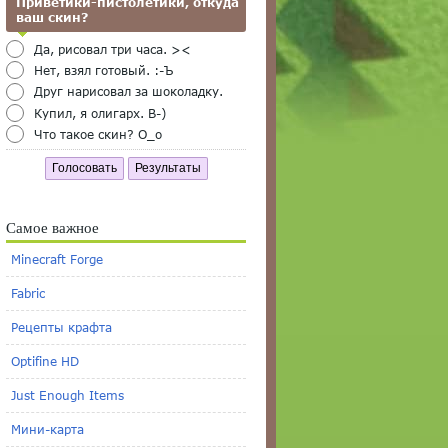
Приветики-пистолетики, откуда
ваш скин?
Да, рисовал три часа. ><
Нет, взял готовый. :-Ъ
Друг нарисовал за шоколадку.
Купил, я олигарх. B-)
Что такое скин? O_o
Голосовать
Результаты
Самое важное
Minecraft Forge
Fabric
Рецепты крафта
Optifine HD
Just Enough Items
Мини-карта