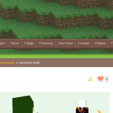
део
Читы
Гайды
Плагины
Текстуры
Головы
Сборки
зователей
» Lenchnd Grief
8