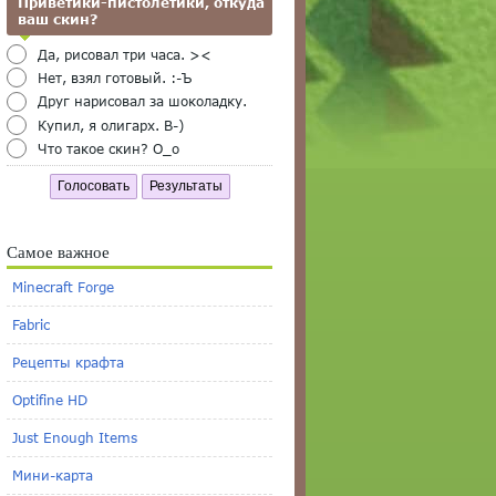
Приветики-пистолетики, откуда
ваш скин?
Да, рисовал три часа. ><
Нет, взял готовый. :-Ъ
Друг нарисовал за шоколадку.
Купил, я олигарх. B-)
Что такое скин? O_o
Голосовать
Результаты
Самое важное
Minecraft Forge
Fabric
Рецепты крафта
Optifine HD
Just Enough Items
Мини-карта