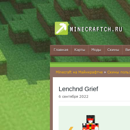
MINECRAFTCH.RU
Главная
Карты
Моды
Скины
Ви
Minecraft на Майнкрафтче
»
Скины поль
Lenchnd Grief
6 сентября 2022