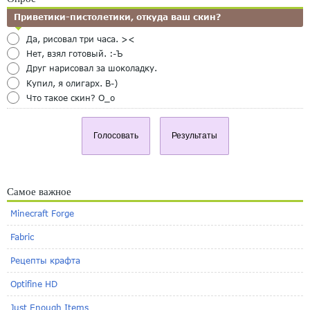
Приветики-пистолетики, откуда ваш скин?
Да, рисовал три часа. ><
Нет, взял готовый. :-Ъ
Друг нарисовал за шоколадку.
Купил, я олигарх. B-)
Что такое скин? O_o
Голосовать
Результаты
Самое важное
Minecraft Forge
Fabric
Рецепты крафта
Optifine HD
Just Enough Items