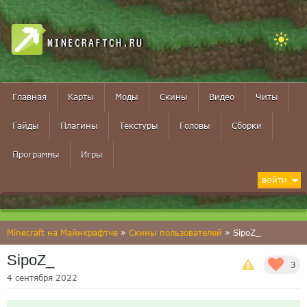
MINECRAFTCH.RU
Главная
Карты
Моды
Скины
Видео
Читы
Гайды
Плагины
Текстуры
Головы
Сборки
Программы
Игры
ВОЙТИ
Minecraft на Майнкрафтче
»
Скины пользователей
» SipoZ_
SipoZ_
3
4 сентября 2022