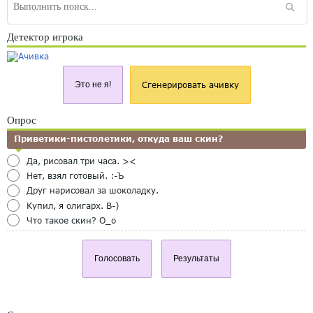
Детектор игрока
Это не я!
Сгенерировать ачивку
Опрос
Приветики-пистолетики, откуда ваш скин?
Да, рисовал три часа. ><
Нет, взял готовый. :-Ъ
Друг нарисовал за шоколадку.
Купил, я олигарх. B-)
Что такое скин? O_o
Голосовать
Результаты