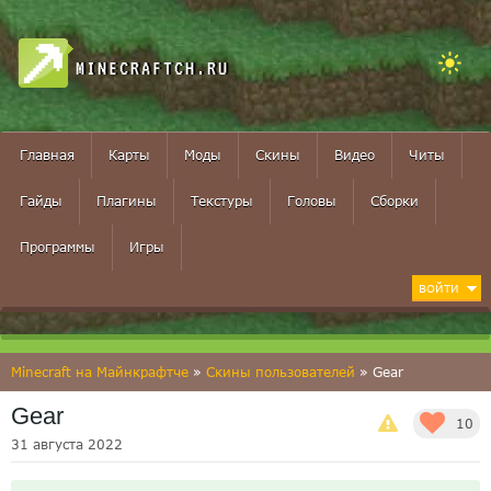
MINECRAFTCH.RU
Главная
Карты
Моды
Скины
Видео
Читы
Гайды
Плагины
Текстуры
Головы
Сборки
Программы
Игры
ВОЙТИ
Minecraft на Майнкрафтче
»
Скины пользователей
» Gear
Gear
10
31 августа 2022