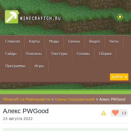
MINECRAFTCH.RU
Главная
Карты
Моды
Скины
Видео
Читы
Гайды
Плагины
Текстуры
Головы
Сборки
Программы
Игры
ВОЙТИ
Minecraft на Майнкрафтче
»
Скины пользователей
» Алекс PWGood
Алекс PWGood
13
23 августа 2022