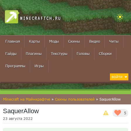
MINECRAFTCH.RU
Главная
Карты
Моды
Скины
Видео
Читы
Гайды
Плагины
Текстуры
Головы
Сборки
Программы
Игры
ВОЙТИ
Minecraft на Майнкрафтче
»
Скины пользователей
» SaquerAllow
SaquerAllow
5
23 августа 2022