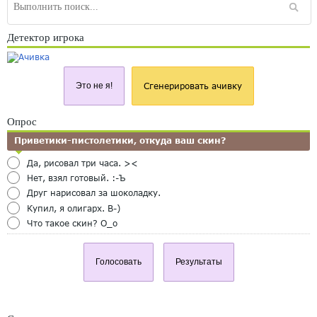
Детектор игрока
Это не я!
Сгенерировать ачивку
Опрос
Приветики-пистолетики, откуда ваш скин?
Да, рисовал три часа. ><
Нет, взял готовый. :-Ъ
Друг нарисовал за шоколадку.
Купил, я олигарх. B-)
Что такое скин? O_o
Голосовать
Результаты