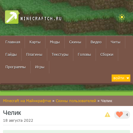
MINECRAFTCH.RU
Главная
Карты
Моды
Скины
Видео
Читы
Гайды
Плагины
Текстуры
Головы
Сборки
Программы
Игры
ВОЙТИ
Minecraft на Майнкрафтче
»
Скины пользователей
» Челик
Челик
4
18 августа 2022