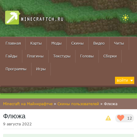
MINECRAFTCH.RU
Главная
Карты
Моды
Скины
Видео
Читы
Гайды
Плагины
Текстуры
Головы
Сборки
Программы
Игры
ВОЙТИ
Minecraft на Майнкрафтче
»
Скины пользователей
» Флюжа
Флюжа
12
9 августа 2022