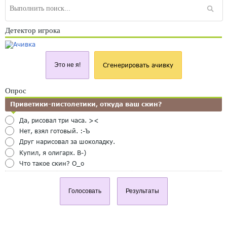
Детектор игрока
Это не я!
Сгенерировать ачивку
Опрос
Приветики-пистолетики, откуда ваш скин?
Да, рисовал три часа. ><
Нет, взял готовый. :-Ъ
Друг нарисовал за шоколадку.
Купил, я олигарх. B-)
Что такое скин? O_o
Голосовать
Результаты