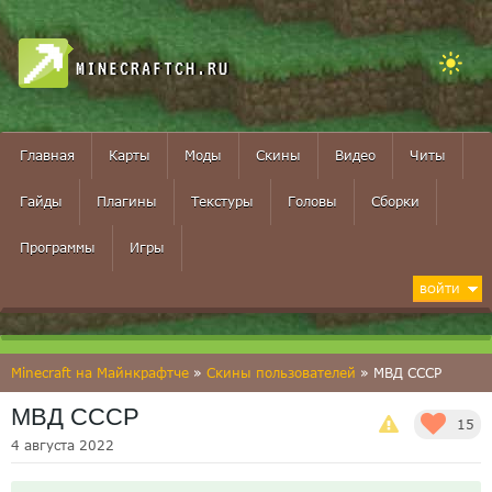
MINECRAFTCH.RU
Главная
Карты
Моды
Скины
Видео
Читы
Гайды
Плагины
Текстуры
Головы
Сборки
Программы
Игры
ВОЙТИ
Minecraft на Майнкрафтче
»
Скины пользователей
» МВД СССР
МВД СССР
15
4 августа 2022