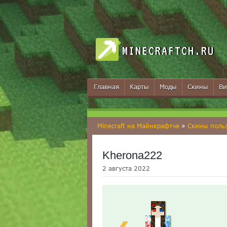
MINECRAFTCH.RU
Главная
Карты
Моды
Скины
Ви
Minecraft на Майнкрафтче
»
Скины поль
Kherona222
2 августа 2022