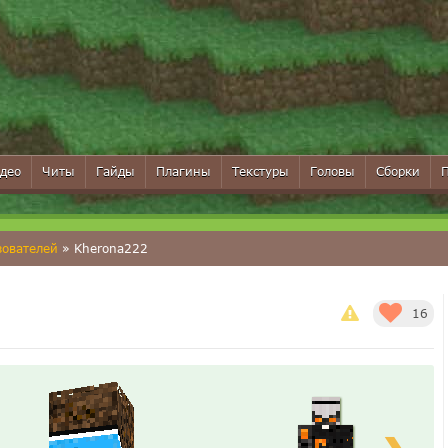
део
Читы
Гайды
Плагины
Текстуры
Головы
Сборки
зователей
» Kherona222
16