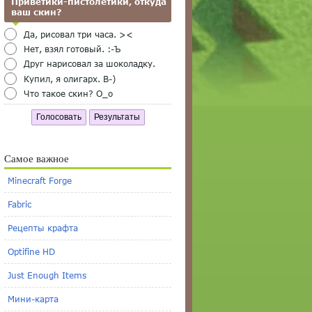
Приветики-пистолетики, откуда
ваш скин?
Да, рисовал три часа. ><
Нет, взял готовый. :-Ъ
Друг нарисовал за шоколадку.
Купил, я олигарх. B-)
Что такое скин? O_o
Голосовать
Результаты
Самое важное
Minecraft Forge
Fabric
Рецепты крафта
Optifine HD
Just Enough Items
Мини-карта