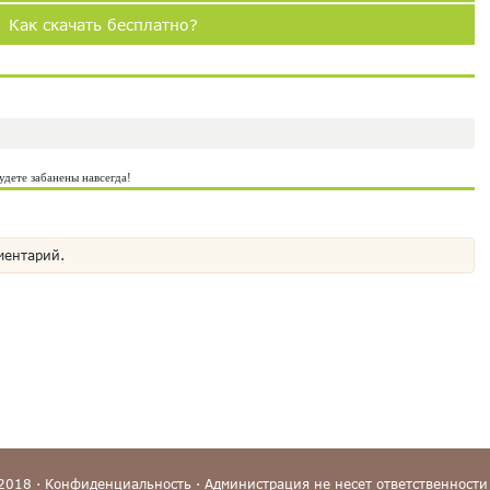
Как скачать бесплатно?
удете забанены навсегда!
ментарий.
-2018 ·
Конфиденциальность
·
Администрация
не несет ответственности