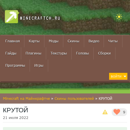
MINECRAFTCH.RU
Главная
Карты
Моды
Скины
Видео
Читы
Гайды
Плагины
Текстуры
Головы
Сборки
Программы
Игры
ВОЙТИ
Minecraft на Майнкрафтче
»
Скины пользователей
» КРУТОЙ
КРУТОЙ
9
21 июля 2022