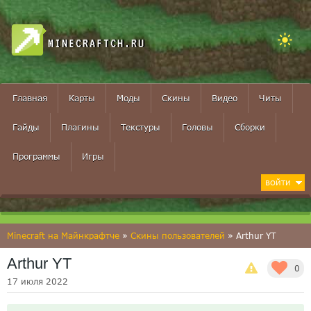
MINECRAFTCH.RU
Главная
Карты
Моды
Скины
Видео
Читы
Гайды
Плагины
Текстуры
Головы
Сборки
Программы
Игры
ВОЙТИ
Minecraft на Майнкрафтче
»
Скины пользователей
» Arthur YT
Arthur YT
0
17 июля 2022