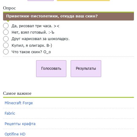
Опрос
Приветики-пистолетики, откуда ваш скин?
Да, рисовал три часа. ><
Нет, взял готовый. :-Ъ
Друг нарисовал за шоколадку.
Купил, я олигарх. B-)
Что такое скин? O_o
Голосовать
Результаты
Самое важное
Minecraft Forge
Fabric
Рецепты крафта
Optifine HD