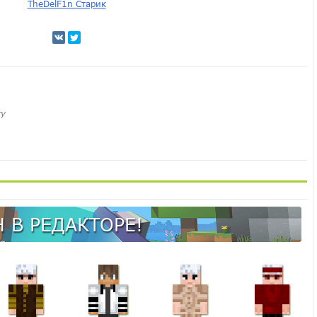
TheDelF1n Старик
ту
 В РЕДАКТОРЕ!