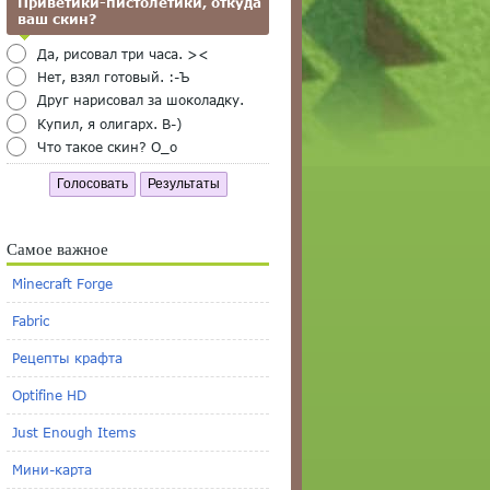
Приветики-пистолетики, откуда
ваш скин?
Да, рисовал три часа. ><
Нет, взял готовый. :-Ъ
Друг нарисовал за шоколадку.
Купил, я олигарх. B-)
Что такое скин? O_o
Голосовать
Результаты
Самое важное
Minecraft Forge
Fabric
Рецепты крафта
Optifine HD
Just Enough Items
Мини-карта