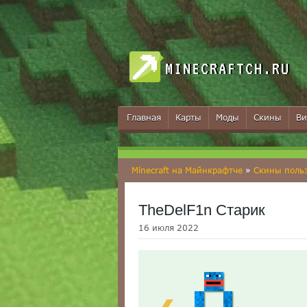
MINECRAFTCH.RU
Главная
Карты
Моды
Скины
Ви
Minecraft на Майнкрафтче
»
Скины поль
TheDelF1n Старик
16 июля 2022