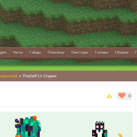
део
Читы
Гайды
Плагины
Текстуры
Головы
Сборки
зователей
» TheDelF1n Старик
0