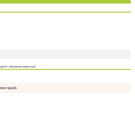
удете забанены навсегда!
ментарий.