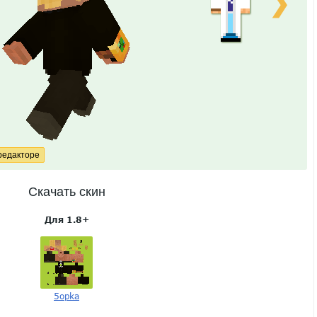
❯
Скачать скин
Для 1.8+
5opka