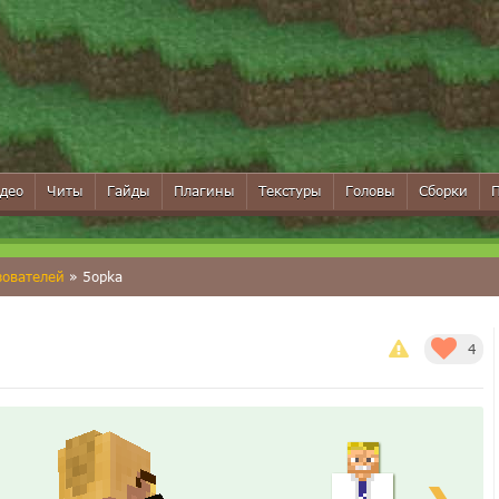
део
Читы
Гайды
Плагины
Текстуры
Головы
Сборки
зователей
» 5opka
4