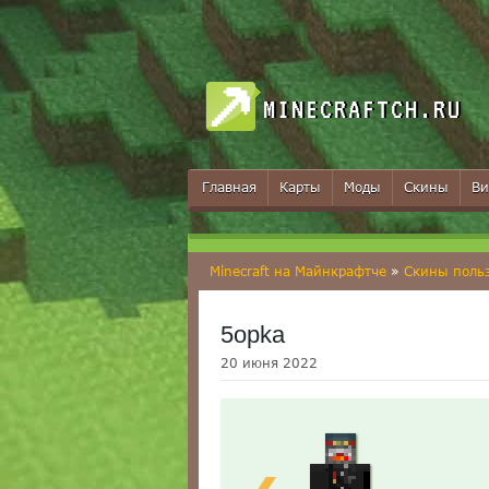
MINECRAFTCH.RU
Главная
Карты
Моды
Скины
Ви
Minecraft на Майнкрафтче
»
Скины поль
5opka
20 июня 2022