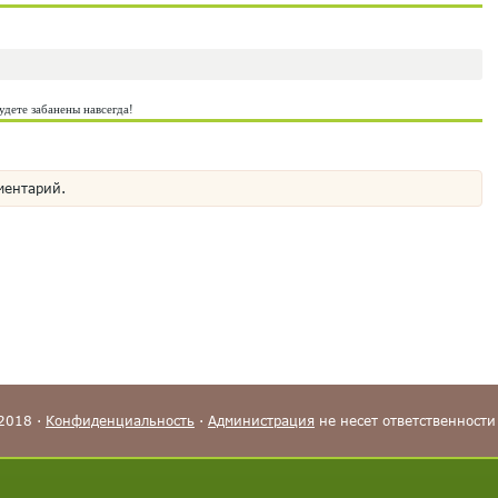
удете забанены навсегда!
ментарий.
-2018 ·
Конфиденциальность
·
Администрация
не несет ответственности