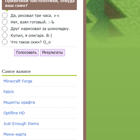
Приветики-пистолетики, откуда
ваш скин?
Да, рисовал три часа. ><
Нет, взял готовый. :-Ъ
Друг нарисовал за шоколадку.
Купил, я олигарх. B-)
Что такое скин? O_o
Голосовать
Результаты
Самое важное
Minecraft Forge
Fabric
Рецепты крафта
Optifine HD
Just Enough Items
Мини-карта