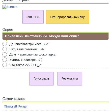
Детектор игрока
Это не я!
Сгенерировать ачивку
Опрос
Приветики-пистолетики, откуда ваш скин?
Да, рисовал три часа. ><
Нет, взял готовый. :-Ъ
Друг нарисовал за шоколадку.
Купил, я олигарх. B-)
Что такое скин? O_o
Голосовать
Результаты
Самое важное
Minecraft Forge