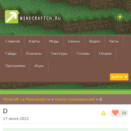
MINECRAFTCH.RU
Главная
Карты
Моды
Скины
Видео
Читы
Гайды
Плагины
Текстуры
Головы
Сборки
Программы
Игры
ВОЙТИ
Minecraft на Майнкрафтче
»
Скины пользователей
» D
D
20
17 июня 2022