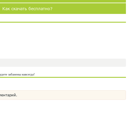
Как скачать бесплатно?
удете забанены навсегда!
ментарий.