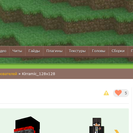
део
Читы
Гайды
Плагины
Текстуры
Головы
Сборки
зователей
» Kirramic_128x128
5