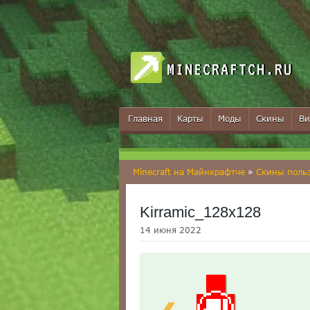
MINECRAFTCH.RU
Главная
Карты
Моды
Скины
Ви
Minecraft на Майнкрафтче
»
Скины поль
Kirramic_128x128
14 июня 2022