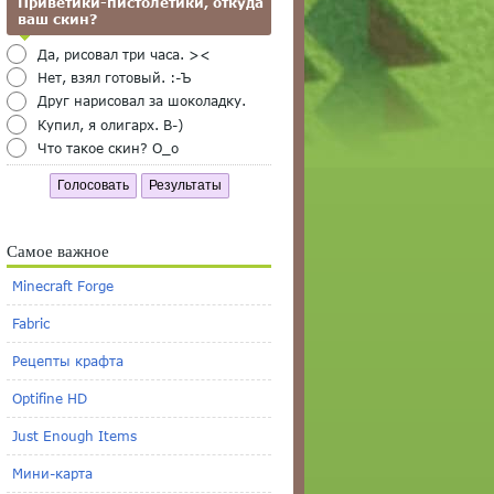
Приветики-пистолетики, откуда
ваш скин?
Да, рисовал три часа. ><
Нет, взял готовый. :-Ъ
Друг нарисовал за шоколадку.
Купил, я олигарх. B-)
Что такое скин? O_o
Голосовать
Результаты
Самое важное
Minecraft Forge
Fabric
Рецепты крафта
Optifine HD
Just Enough Items
Мини-карта