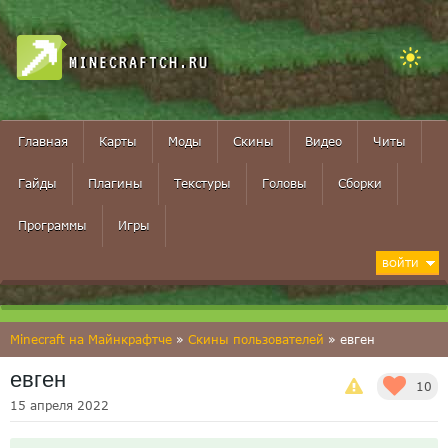
MINECRAFTCH.RU
Главная
Карты
Моды
Скины
Видео
Читы
Гайды
Плагины
Текстуры
Головы
Сборки
Программы
Игры
ВОЙТИ
Minecraft на Майнкрафтче
»
Скины пользователей
» евген
евген
10
15 апреля 2022