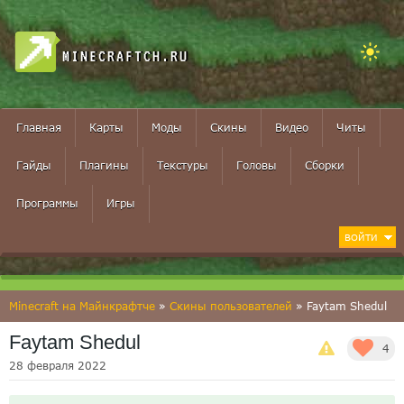
MINECRAFTCH.RU
Главная
Карты
Моды
Скины
Видео
Читы
Гайды
Плагины
Текстуры
Головы
Сборки
Программы
Игры
ВОЙТИ
Minecraft на Майнкрафтче
»
Скины пользователей
» Faytam Shedul
Faytam Shedul
4
28 февраля 2022