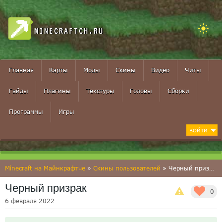
MINECRAFTCH.RU
Главная
Карты
Моды
Скины
Видео
Читы
Гайды
Плагины
Текстуры
Головы
Сборки
Программы
Игры
ВОЙТИ
Minecraft на Майнкрафтче
»
Скины пользователей
» Черный призрак
Черный призрак
0
6 февраля 2022