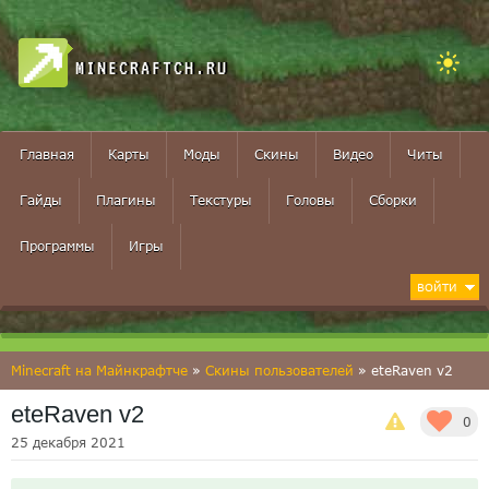
MINECRAFTCH.RU
Главная
Карты
Моды
Скины
Видео
Читы
Гайды
Плагины
Текстуры
Головы
Сборки
Программы
Игры
ВОЙТИ
Minecraft на Майнкрафтче
»
Скины пользователей
» eteRaven v2
eteRaven v2
0
25 декабря 2021