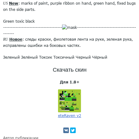
New
: marks of paint, purple ribbon on hand, green hand, fixed bugs
US
on the side parts.
Green toxic black
--------------------------------------
--------------------------------------
-------
Новое
: следы краски, фиолетовая лента на руке, зеленая рука,
RU
исправлены ошибки на боковых частях.
Зеленый Зелёный Токсик Токсичный Черный Чёрный
Скачать скин
Для 1.8+
eteRaven v2
Автор публикации