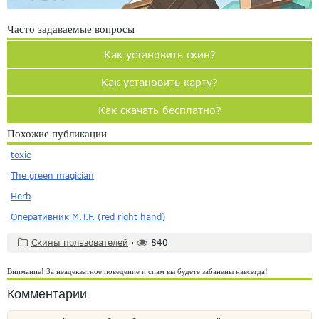
Часто задаваемые вопросы
Как установить скин?
Как установить карту?
Как скачать бесплатно?
Похожие публикации
toxic
The green magician
Herb
Оперативник M.T.F. (red right hand)
Скины пользователей
·
840
Внимание! За неадекватное поведение и спам вы будете забанены навсегда!
Комментарии