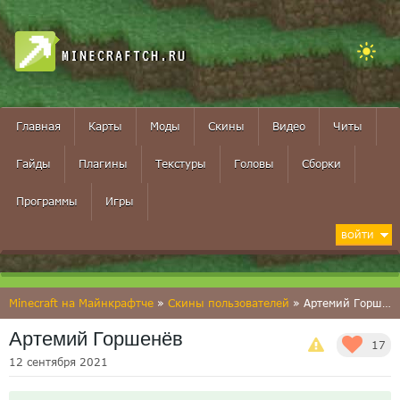
MINECRAFTCH.RU
Главная
Карты
Моды
Скины
Видео
Читы
Гайды
Плагины
Текстуры
Головы
Сборки
Программы
Игры
ВОЙТИ
Minecraft на Майнкрафтче
»
Скины пользователей
» Артемий Горшенёв
Артемий Горшенёв
17
12 сентября 2021