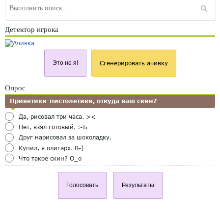
Детектор игрока
Это не я!
Сгенерировать ачивку
Опрос
Приветики-пистолетики, откуда ваш скин?
Да, рисовал три часа. ><
Нет, взял готовый. :-Ъ
Друг нарисовал за шоколадку.
Купил, я олигарх. B-)
Что такое скин? O_o
Голосовать
Результаты