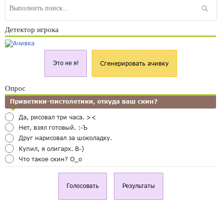
Детектор игрока
Это не я!
Сгенерировать ачивку
Опрос
Приветики-пистолетики, откуда ваш скин?
Да, рисовал три часа. ><
Нет, взял готовый. :-Ъ
Друг нарисовал за шоколадку.
Купил, я олигарх. B-)
Что такое скин? O_o
Голосовать
Результаты