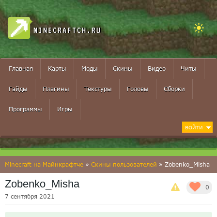
MINECRAFTCH.RU
Главная
Карты
Моды
Скины
Видео
Читы
Гайды
Плагины
Текстуры
Головы
Сборки
Программы
Игры
ВОЙТИ
Minecraft на Майнкрафтче
»
Скины пользователей
» Zobenko_Misha
Zobenko_Misha
0
7 сентября 2021