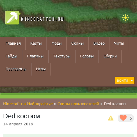
MINECRAFTCH.RU
Главная
Карты
Моды
Скины
Видео
Читы
Гайды
Плагины
Текстуры
Головы
Сборки
Программы
Игры
ВОЙТИ
Minecraft на Майнкрафтче
»
Скины пользователей
» Ded костюм
Ded костюм
5
14 апреля 2019