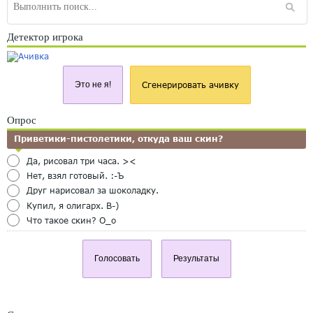
Детектор игрока
Это не я!
Сгенерировать ачивку
Опрос
Приветики-пистолетики, откуда ваш скин?
Да, рисовал три часа. ><
Нет, взял готовый. :-Ъ
Друг нарисовал за шоколадку.
Купил, я олигарх. B-)
Что такое скин? O_o
Голосовать
Результаты