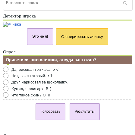
Детектор игрока
Это не я!
Сгенерировать ачивку
Опрос
Приветики-пистолетики, откуда ваш скин?
Да, рисовал три часа. ><
Нет, взял готовый. :-Ъ
Друг нарисовал за шоколадку.
Купил, я олигарх. B-)
Что такое скин? O_o
Голосовать
Результаты