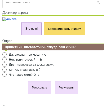
Детектор игрока
Это не я!
Сгенерировать ачивку
Опрос
Приветики-пистолетики, откуда ваш скин?
Да, рисовал три часа. ><
Нет, взял готовый. :-Ъ
Друг нарисовал за шоколадку.
Купил, я олигарх. B-)
Что такое скин? O_o
Голосовать
Результаты