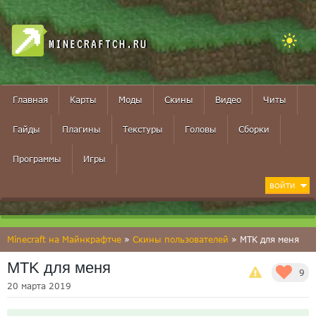
MINECRAFTCH.RU
Главная
Карты
Моды
Скины
Видео
Читы
Гайды
Плагины
Текстуры
Головы
Сборки
Программы
Игры
ВОЙТИ
Minecraft на Майнкрафтче
»
Скины пользователей
» MTK для меня
MTK для меня
9
20 марта 2019