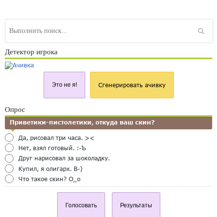
Детектор игрока
Это не я!
Сгенерировать ачивку
Опрос
Приветики-пистолетики, откуда ваш скин?
Да, рисовал три часа. ><
Нет, взял готовый. :-Ъ
Друг нарисовал за шоколадку.
Купил, я олигарх. B-)
Что такое скин? O_o
Голосовать
Результаты