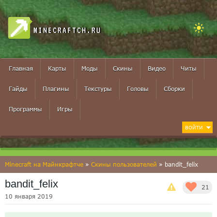
MINECRAFTCH.RU
Главная
Карты
Моды
Скины
Видео
Читы
Гайды
Плагины
Текстуры
Головы
Сборки
Программы
Игры
ВОЙТИ
Minecraft на Майнкрафтче
»
Скины пользователей
» bandit_felix
bandit_felix
21
10 января 2019