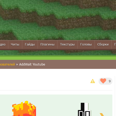
део
Читы
Гайды
Плагины
Текстуры
Головы
Сборки
зователей
» AddWait Youtube
9