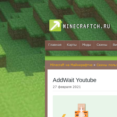
MINECRAFTCH.RU
Главная
Карты
Моды
Скины
Ви
Minecraft на Майнкрафтче
»
Скины поль
AddWait Youtube
27 февраля 2021