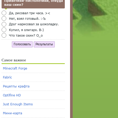
Приветики-пистолетики, откуда
ваш скин?
Да, рисовал три часа. ><
Нет, взял готовый. :-Ъ
Друг нарисовал за шоколадку.
Купил, я олигарх. B-)
Что такое скин? O_o
Голосовать
Результаты
Самое важное
Minecraft Forge
Fabric
Рецепты крафта
Optifine HD
Just Enough Items
Мини-карта