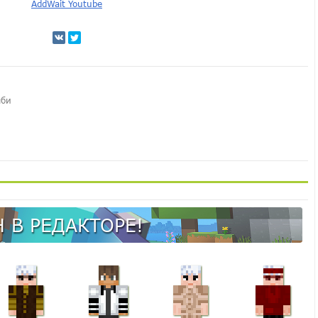
AddWait Youtube
мби
 В РЕДАКТОРЕ!