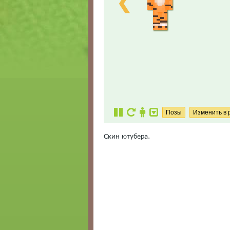
❮
Скин ютубера.