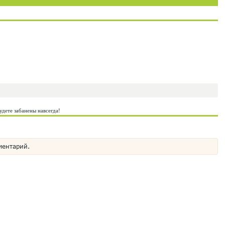
удете забанены навсегда!
ментарий.