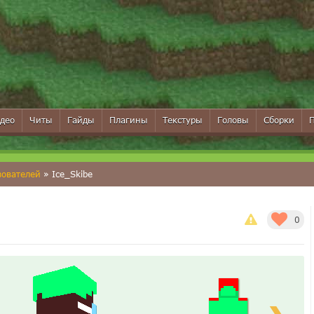
део
Читы
Гайды
Плагины
Текстуры
Головы
Сборки
зователей
» Ice_Skibe
0