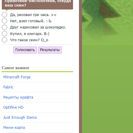
Приветики-пистолетики, откуда
ваш скин?
Да, рисовал три часа. ><
Нет, взял готовый. :-Ъ
Друг нарисовал за шоколадку.
Купил, я олигарх. B-)
Что такое скин? O_o
Голосовать
Результаты
Самое важное
Minecraft Forge
Fabric
Рецепты крафта
Optifine HD
Just Enough Items
Мини-карта