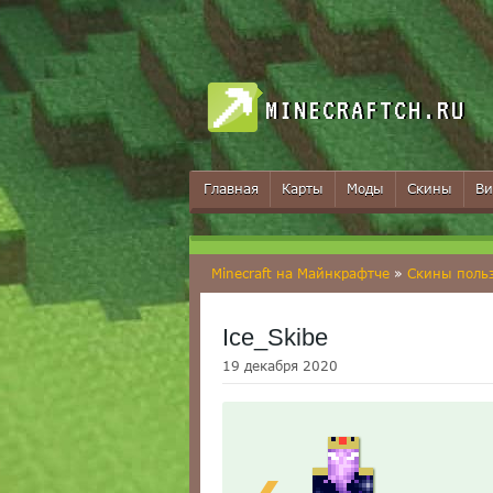
MINECRAFTCH.RU
Главная
Карты
Моды
Скины
Ви
Minecraft на Майнкрафтче
»
Скины поль
Ice_Skibe
19 декабря 2020