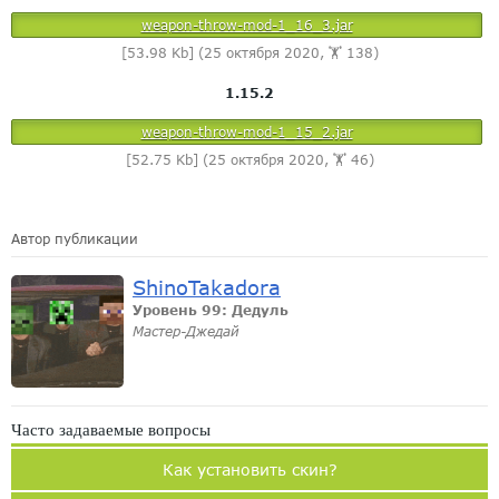
weapon-throw-mod-1_16_3.jar
[53.98 Kb] (25 октября 2020, 🏋️ 138)
1.15.2
weapon-throw-mod-1_15_2.jar
[52.75 Kb] (25 октября 2020, 🏋️ 46)
Автор публикации
ShinoTakadora
Уровень 99: Дедуль
Мастер-Джедай
Часто задаваемые вопросы
Как установить скин?