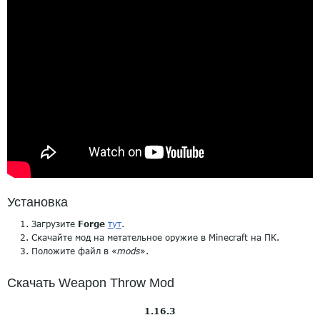
Установка
Загрузите
Forge
тут
.
Скачайте мод на метательное оружие в Minecraft на ПК.
Положите файл в «
mods
».
Скачать Weapon Throw Mod
1.16.3