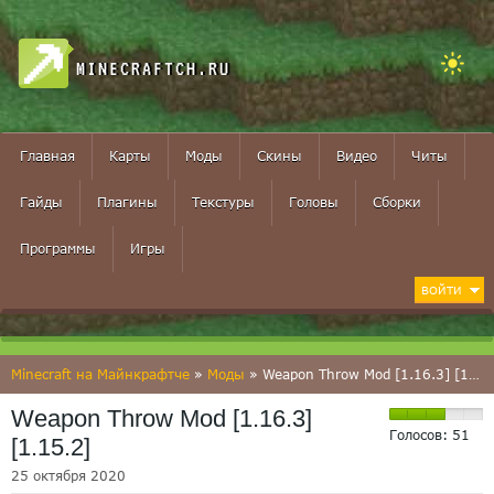
MINECRAFTCH.RU
Главная
Карты
Моды
Скины
Видео
Читы
Гайды
Плагины
Текстуры
Головы
Сборки
Программы
Игры
ВОЙТИ
Minecraft на Майнкрафтче
»
Моды
» Weapon Throw Mod [1.16.3] [1.15.2]
Weapon Throw Mod [1.16.3]
Голосов:
51
[1.15.2]
25 октября 2020